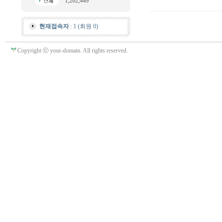
1,202,449
현재접속자
: 1 (회원 0)
Copyright ⓒ your-domain. All rights reserved.